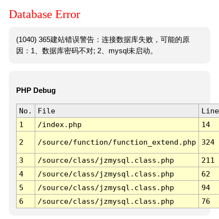
Database Error
(1040) 365建站错误警告：连接数据库失败，可能的原
因：1、数据库密码不对; 2、mysql未启动。
PHP Debug
No.
File
Line
1
/index.php
14
2
/source/function/function_extend.php
324
3
/source/class/jzmysql.class.php
211
4
/source/class/jzmysql.class.php
62
5
/source/class/jzmysql.class.php
94
6
/source/class/jzmysql.class.php
76