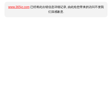
www.365jz.com
已经将此出错信息详细记录, 由此给您带来的访问不便我
们深感歉意.