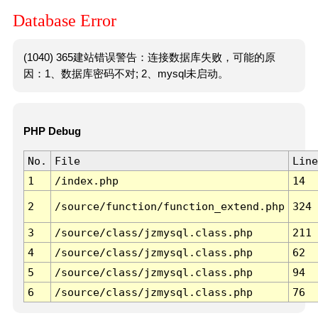
Database Error
(1040) 365建站错误警告：连接数据库失败，可能的原
因：1、数据库密码不对; 2、mysql未启动。
PHP Debug
No.
File
Line
1
/index.php
14
2
/source/function/function_extend.php
324
3
/source/class/jzmysql.class.php
211
4
/source/class/jzmysql.class.php
62
5
/source/class/jzmysql.class.php
94
6
/source/class/jzmysql.class.php
76