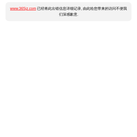
www.365jz.com
已经将此出错信息详细记录, 由此给您带来的访问不便我
们深感歉意.