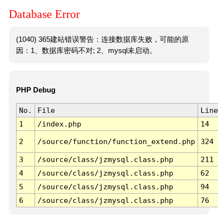
Database Error
(1040) 365建站错误警告：连接数据库失败，可能的原
因：1、数据库密码不对; 2、mysql未启动。
PHP Debug
No.
File
Line
1
/index.php
14
2
/source/function/function_extend.php
324
3
/source/class/jzmysql.class.php
211
4
/source/class/jzmysql.class.php
62
5
/source/class/jzmysql.class.php
94
6
/source/class/jzmysql.class.php
76