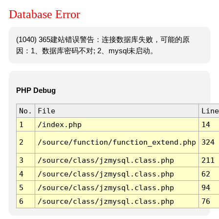
Database Error
(1040) 365建站错误警告：连接数据库失败，可能的原
因：1、数据库密码不对; 2、mysql未启动。
PHP Debug
No.
File
Line
1
/index.php
14
2
/source/function/function_extend.php
324
3
/source/class/jzmysql.class.php
211
4
/source/class/jzmysql.class.php
62
5
/source/class/jzmysql.class.php
94
6
/source/class/jzmysql.class.php
76