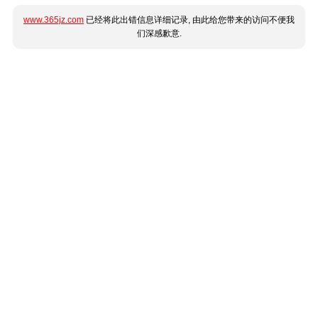
www.365jz.com
已经将此出错信息详细记录, 由此给您带来的访问不便我
们深感歉意.