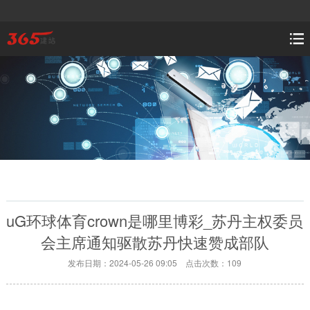
uG环球体育crown是哪里博彩_苏丹主权委员
会主席通知驱散苏丹快速赞成部队
发布日期：2024-05-26 09:05 点击次数：109