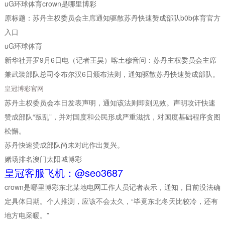
uG环球体育crown是哪里博彩
原标题：苏丹主权委员会主席通知驱散苏丹快速赞成部队b0b体育官方
入口
uG环球体育
新华社开罗9月6日电（记者王昊）喀土穆音问：苏丹主权委员会主席
兼武装部队总司令布尔汉6日颁布法则，通知驱散苏丹快速赞成部队。
皇冠博彩官网
苏丹主权委员会本日发表声明，通知该法则即刻见效。声明攻讦快速
赞成部队“叛乱”，并对国度和公民形成严重滋扰，对国度基础程序贪图
松懈。
苏丹快速赞成部队尚未对此作出复兴。
赌场排名澳门太阳城博彩
皇冠客服飞机：@seo3687
crown是哪里博彩东北某地电网工作人员记者表示，通知，目前没法确
定具体日期。个人推测，应该不会太久，“毕竟东北冬天比较冷，还有
地方电采暖。”