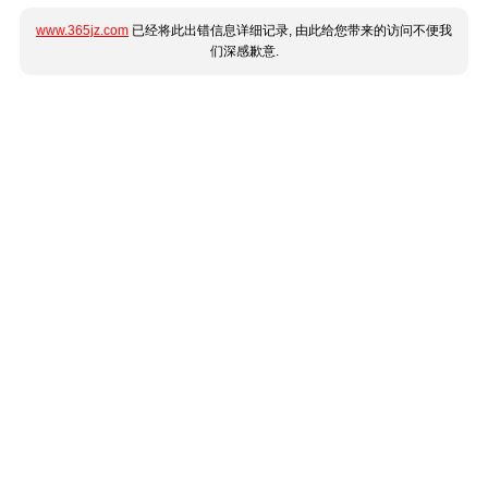
www.365jz.com
已经将此出错信息详细记录, 由此给您带来的访问不便我
们深感歉意.