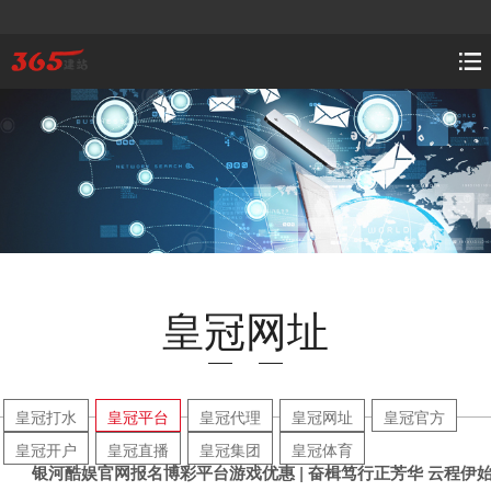
皇冠网址
皇冠打水
皇冠平台
皇冠代理
皇冠网址
皇冠官方
皇冠开户
皇冠直播
皇冠集团
皇冠体育