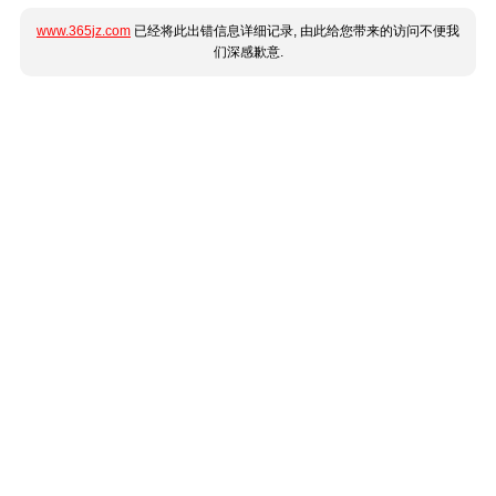
www.365jz.com
已经将此出错信息详细记录, 由此给您带来的访问不便我
们深感歉意.