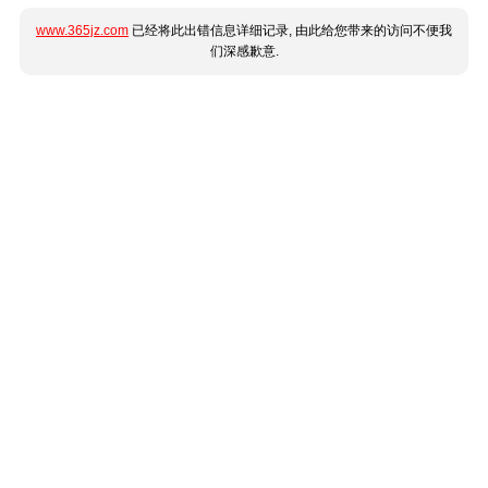
www.365jz.com
已经将此出错信息详细记录, 由此给您带来的访问不便我
们深感歉意.