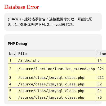
Database Error
(1040) 365建站错误警告：连接数据库失败，可能的原
因：1、数据库密码不对; 2、mysql未启动。
PHP Debug
No.
File
Line
1
/index.php
14
2
/source/function/function_extend.php
324
3
/source/class/jzmysql.class.php
211
4
/source/class/jzmysql.class.php
62
5
/source/class/jzmysql.class.php
94
6
/source/class/jzmysql.class.php
76