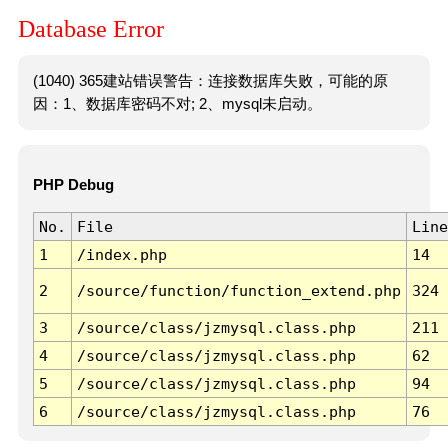
Database Error
(1040) 365建站错误警告：连接数据库失败，可能的原
因：1、数据库密码不对; 2、mysql未启动。
PHP Debug
No.
File
Line
1
/index.php
14
2
/source/function/function_extend.php
324
3
/source/class/jzmysql.class.php
211
4
/source/class/jzmysql.class.php
62
5
/source/class/jzmysql.class.php
94
6
/source/class/jzmysql.class.php
76