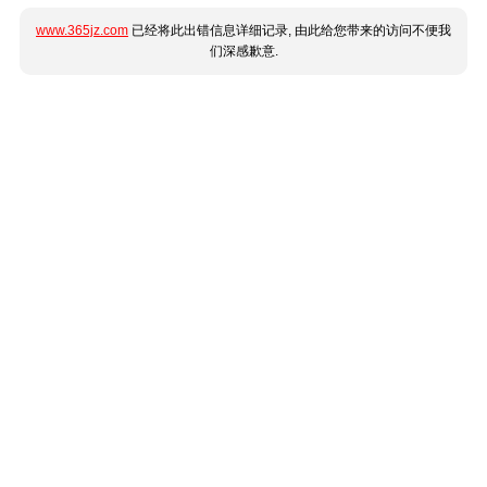
www.365jz.com
已经将此出错信息详细记录, 由此给您带来的访问不便我
们深感歉意.