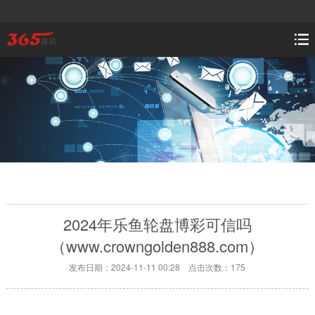
2024年乐鱼轮盘博彩可信吗
（www.crowngolden888.com）
发布日期：2024-11-11 00:28 点击次数：175