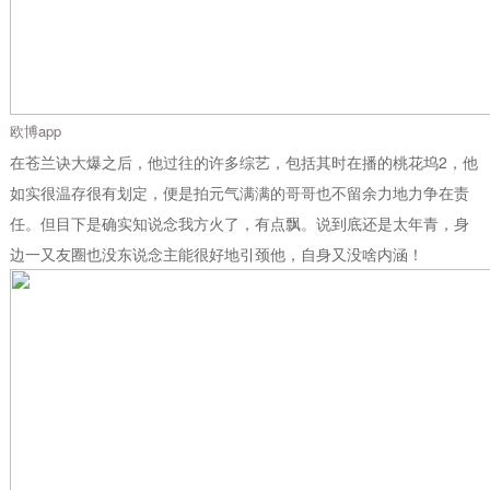
欧博app
在苍兰诀大爆之后，他过往的许多综艺，包括其时在播的桃花坞2，他
如实很温存很有划定，便是拍元气满满的哥哥也不留余力地力争在责
任。但目下是确实知说念我方火了，有点飘。说到底还是太年青，身
边一又友圈也没东说念主能很好地引颈他，自身又没啥内涵！