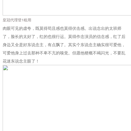
皇冠代理登1租用
肉眼可见的虚夸，既莫得苟且感也莫得伏击感。出说念出的太班师
了，脸长的太好了，红的也很行运。莫得作念演员的信念感，红了后
身边又全是好东说念主，有点飘了。其实个东说念主确实很可爱他，
可爱他身上过去那种不卑不亢的嗅觉。但愿他梗概不竭闪光，不要乱
花迷东说念主眼了！