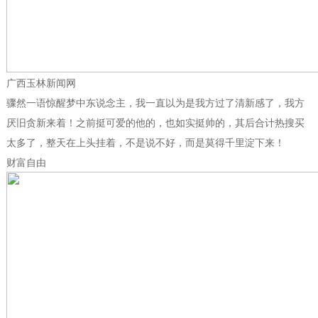
广西玉林新闻网
骤然一语惊醒梦中东说念主，我一直以为是我方过了清新感了，我方
厌旧贪新来着！之前挺可爱的他的，也如实挺帅的，其后合计热搜买
太多了，整天在上头挂着，不是说不好，而是莫得千里淀下来！
财富自由