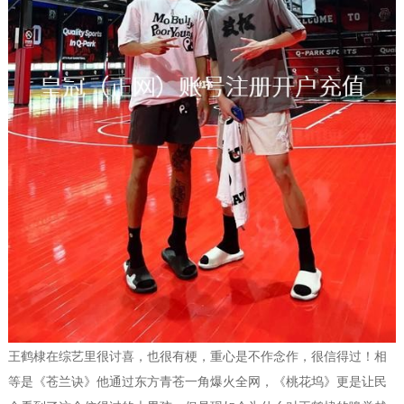
王鹤棣在综艺里很讨喜，也很有梗，重心是不作念作，很信得过！相
等是《苍兰诀》他通过东方青苍一角爆火全网，《桃花坞》更是让民