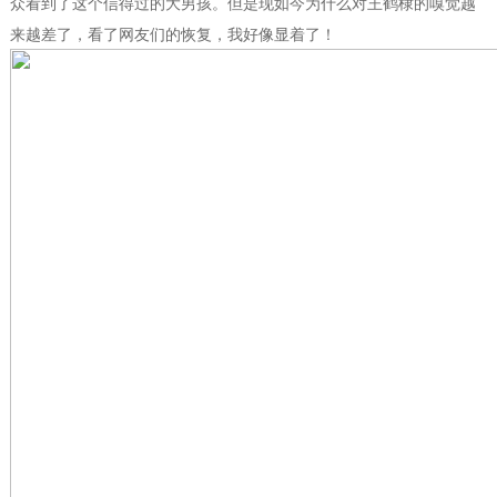
众看到了这个信得过的大男孩。但是现如今为什么对王鹤棣的嗅觉越
来越差了，看了网友们的恢复，我好像显着了！