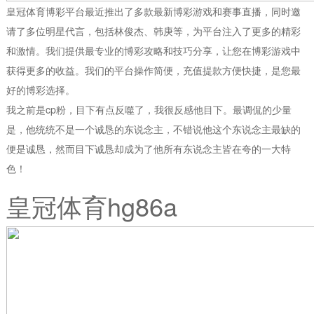
皇冠体育博彩平台最近推出了多款最新博彩游戏和赛事直播，同时邀
请了多位明星代言，包括林俊杰、韩庚等，为平台注入了更多的精彩
和激情。我们提供最专业的博彩攻略和技巧分享，让您在博彩游戏中
获得更多的收益。我们的平台操作简便，充值提款方便快捷，是您最
好的博彩选择。
我之前是cp粉，目下有点反噬了，我很反感他目下。最调侃的少量
是，他统统不是一个诚恳的东说念主，不错说他这个东说念主最缺的
便是诚恳，然而目下诚恳却成为了他所有东说念主皆在夸的一大特
色！
皇冠体育hg86a