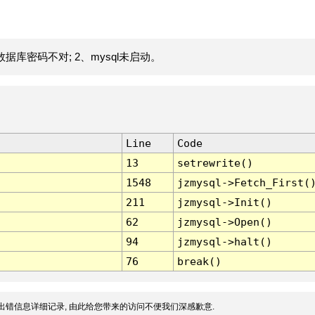
据库密码不对; 2、mysql未启动。
Line
Code
13
setrewrite()
1548
jzmysql->Fetch_First(
211
jzmysql->Init()
62
jzmysql->Open()
94
jzmysql->halt()
76
break()
出错信息详细记录, 由此给您带来的访问不便我们深感歉意.