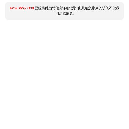
www.365jz.com
已经将此出错信息详细记录, 由此给您带来的访问不便我
们深感歉意.