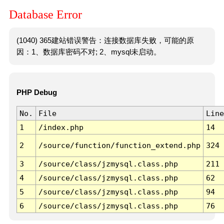
Database Error
(1040) 365建站错误警告：连接数据库失败，可能的原
因：1、数据库密码不对; 2、mysql未启动。
PHP Debug
No.
File
Line
1
/index.php
14
2
/source/function/function_extend.php
324
3
/source/class/jzmysql.class.php
211
4
/source/class/jzmysql.class.php
62
5
/source/class/jzmysql.class.php
94
6
/source/class/jzmysql.class.php
76