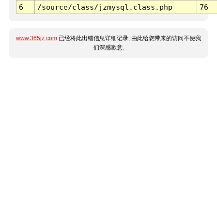
6
/source/class/jzmysql.class.php
76
www.365jz.com
已经将此出错信息详细记录, 由此给您带来的访问不便我
们深感歉意.