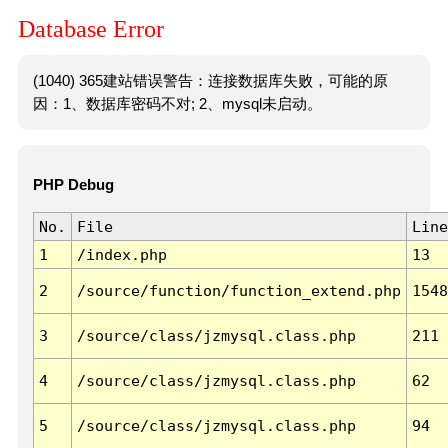
Database Error
(1040) 365建站错误警告：连接数据库失败，可能的原
因：1、数据库密码不对; 2、mysql未启动。
PHP Debug
No.
File
Line
1
/index.php
13
2
/source/function/function_extend.php
1548
3
/source/class/jzmysql.class.php
211
4
/source/class/jzmysql.class.php
62
5
/source/class/jzmysql.class.php
94