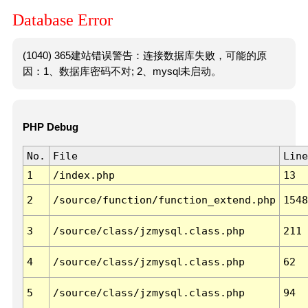
Database Error
(1040) 365建站错误警告：连接数据库失败，可能的原
因：1、数据库密码不对; 2、mysql未启动。
PHP Debug
No.
File
Line
1
/index.php
13
2
/source/function/function_extend.php
1548
3
/source/class/jzmysql.class.php
211
4
/source/class/jzmysql.class.php
62
5
/source/class/jzmysql.class.php
94